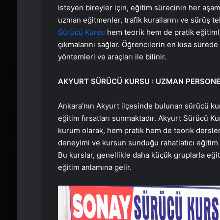
isteyen bireyler için, eğitim sürecinin her aşa
uzman eğitmenler, trafik kurallarını ve sürüş tek
Sürücü Kursu
hem teorik hem de pratik eğitimle
çıkmalarını sağlar. Öğrencilerin en kısa sürede 
yöntemleri ve araçları ile bilinir.
AKYURT SÜRÜCÜ KURSU : UZMAN PERSON
Ankara'nın Akyurt ilçesinde bulunan sürücü kurs
eğitim fırsatları sunmaktadır. Akyurt Sürücü Kur
kurum olarak, hem pratik hem de teorik derslerd
deneyimi ve kursun sunduğu rahatlatıcı eğitim or
Bu kurslar, genellikle daha küçük gruplarla eğiti
eğitim anlamına gelir.