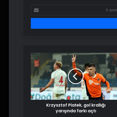
E-
posta
adresinizi
girin
Krzysztof
Piatek,
gol
krallığı
yarışında
farkı
açtı
Krzysztof Piatek, gol krallığı
yarışında farkı açtı