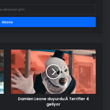
Yoncalı termal oteller
İzmir transfer
Nişantaşı Üniversitesi’nden 2026 YKS
Adaylarına Çifte Güvence: Sabit
Damien
Ücret ve Kesintisiz Burs
Leone
duyurdu:Â Terrifier
25 Yıllık Miras Davasında Gözler
4
Temmuz Ayındaki Karar
geliyor
Duruşmasına Çevrildi
Ortopodoloji İle Diyabetik Ayak
Yarası Tedavisi
Damien Leone duyurdu:Â Terrifier 4
geliyor