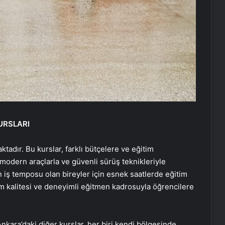
UETDS Nedir ? Uetds.com İle Akıllı
URSLARI
Dijital Taşımacılık Yazılımı
adır. Bu kurslar, farklı bütçelere ve eğitim
, modern araçlarla ve güvenli sürüş teknikleriyle
Malatya Sigortacılığı ve En Uygun
un iş temposu olan bireyler için esnek saatlerde eğitim
Sigorta Çözümleri
im kalitesi ve deneyimli eğitmen kadrosuyla öğrencilere
Keçiören Halı Yıkama: Profesyonel
ve Güvenilir Hizmet
nkara’daki diğer kurslar, her biri kendi bölgesinde