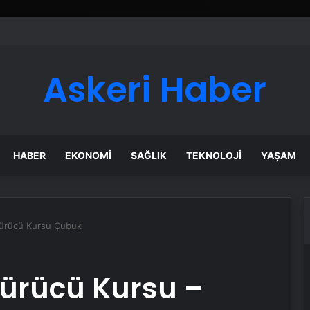
er Temmuz Ayındaki Karar Duruşmasına Çevrildi
Askeri Haber
HABER
EKONOMI
SAĞLIK
TEKNOLOJI
YAŞAM
Sürücü Kursu Çubuk
ürücü Kursu –