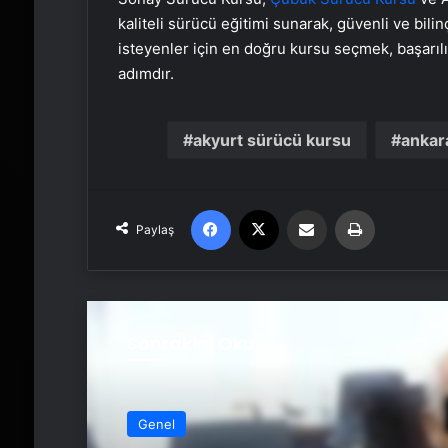
kaliteli sürücü eğitimi sunarak, güvenli ve bili
isteyenler için en doğru kursu seçmek, başarılı 
adımdır.
akyurt sürücü kursu
ankar
Facebook
X
Email'den paylaş
Yaz
Paylaş
Sonrakini Oku
Genel