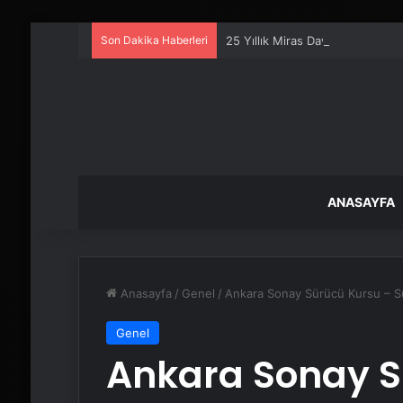
Son Dakika Haberleri
25 Yıllık Miras Davasında Gözl
ANASAYFA
Anasayfa
/
Genel
/
Ankara Sonay Sürücü Kursu – 
Genel
Ankara Sonay S