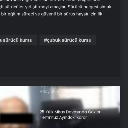
nçli sürücüler yetiştirmeyi amaçlar. Sürücü belgesi almak
bir eğitim süreci ve güvenli bir sürüş hayatı için ilk
Yoncalı termal oteller
İzmir transfer
a sürücü kursu
çubuk sürücü kursu
Nişantaşı Üniversitesi’nden 2026 YKS
Adaylarına Çifte Güvence: Sabit
Ücret ve Kesintisiz Burs
25 Yıllık Miras Davasında Gözler
Temmuz Ayındaki Karar
Duruşmasına Çevrildi
Ortopodoloji İle Diyabetik Ayak
Yarası Tedavisi