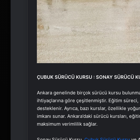
ÇUBUK SÜRÜCÜ KURSU : SONAY SÜRÜCÜ K
Ankara genelinde birçok sürücü kursu bulunmakt
ihtiyaçlarına göre çeşitlenmiştir. Eğitim süreci
desteklenir. Ayrıca, bazı kurslar, özellikle yoğ
imkanı sunar. Ankara’daki sürücü kursları, eğit
maksimum verimlilik sağlar.
Sonay Sürücü Kursu,
Çubuk Sürücü Kursu
ve A