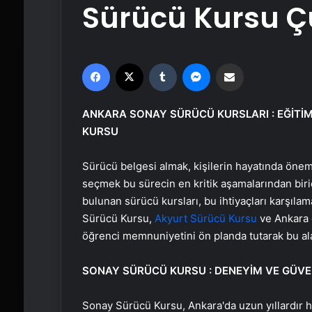
Sürücü Kursu 
Facebook
X
Tumblr
Messenger
Email'den paylaş
ANKARA SONAY SÜRÜCÜ KURSLARI : EĞİTİM
KURSU
Sürücü belgesi almak, kişilerin hayatında öneml
seçmek bu sürecin en kritik aşamalarından biri
bulunan sürücü kursları, bu ihtiyaçları karşıla
Sürücü Kursu,
Akyurt Sürücü Kursu
ve Ankara g
öğrenci memnuniyetini ön planda tutarak bu al
SONAY SÜRÜCÜ KURSU : DENEYİM VE GÜV
Sonay Sürücü Kursu, Ankara'da uzun yıllardır 