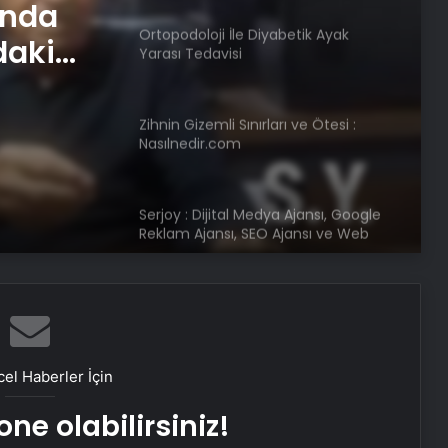
betik
Zihnin Gizemli Sınırları ve Ötesi :
Nasılnedir.com
Serjoy : Dijital Medya Ajansı, Google
ında
Reklam Ajansı, SEO Ajansı ve Web
Tasarım Ajansı
daki
UETDS Nedir ? Uetds.com İle Akıllı
Dijital Taşımacılık Yazılımı
Malatya Sigortacılığı ve En Uygun
Sigorta Çözümleri
el Haberler İçin
Keçiören Halı Yıkama: Profesyonel
ve Güvenilir Hizmet
ne olabilirsiniz!