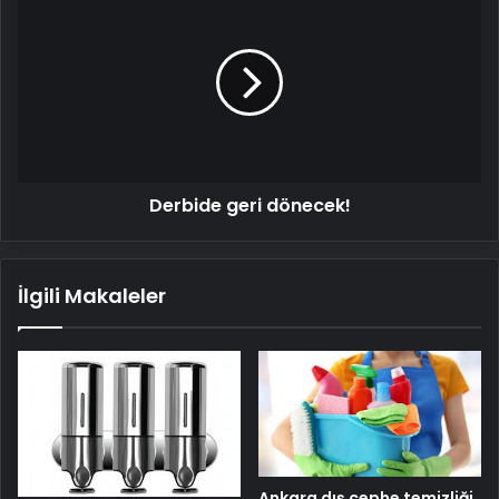
geri
dönecek!
Derbide geri dönecek!
İlgili Makaleler
Ankara dış cephe temizliği