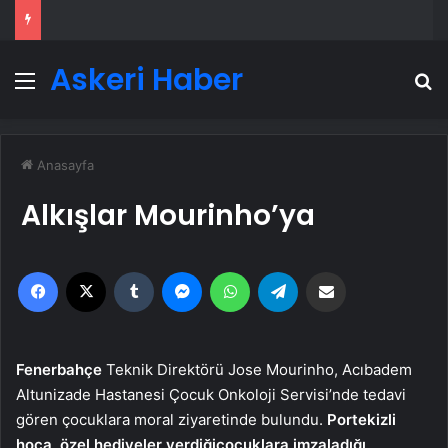
Askeri Haber
Menü
A
Anasayfa
Alkışlar Mourinho’ya
Facebook
X
Tumblr
Messenger
WhatsApp
Telegram
Email'den paylaş
Fenerbahçe
Teknik Direktörü Jose Mourinho, Acıbadem
Altunizade Hastanesi Çocuk Onkoloji Servisi’nde tedavi
gören çocuklara moral ziyaretinde bulundu.
Portekizli
hoca, özel hediyeler verdiği
çocuklara imzaladığı