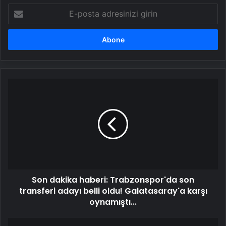
E-
posta
adresinizi
girin
Son
dakika
haberi:
Trabzonspor'da
son
transferi
adayı
belli
oldu!
Son dakika haberi: Trabzonspor'da son
Galatasaray'a
karşı
transferi adayı belli oldu! Galatasaray'a karşı
oynamıştı...
oynamıştı...
Derbide