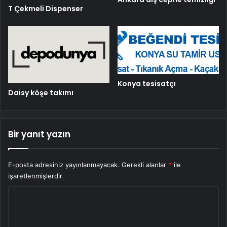
T Çekmeli Dispenser
Konya tesisatçı
Daisy köşe takımı
Bir yanıt yazın
E-posta adresiniz yayınlanmayacak.
Gerekli alanlar
*
ile
işaretlenmişlerdir
Y
o
r