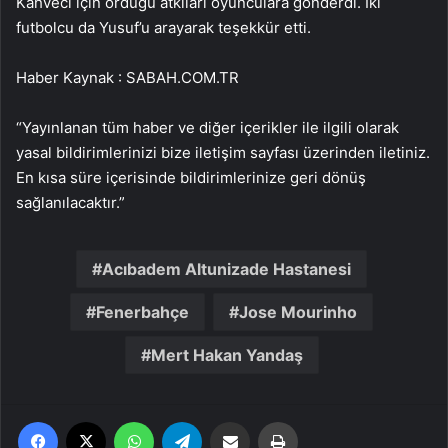
Kahveci için ördüğü atkıları oyunculara gönderdi. İki
futbolcu da Yusuf’u arayarak teşekkür etti.
Haber Kaynak : SABAH.COM.TR
“Yayınlanan tüm haber ve diğer içerikler ile ilgili olarak
yasal bildirimlerinizi bize iletişim sayfası üzerinden iletiniz.
En kısa süre içerisinde bildirimlerinize geri dönüş
sağlanılacaktır.”
Acıbadem Altunizade Hastanesi
Fenerbahçe
Jose Mourinho
Mert Hakan Yandaş
Facebook
X
WhatsApp
Telegram
Email'den paylaş
Yaz