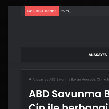
Son Dakika Haberleri
25 Yıllık Miras Davasında Gözl
ANASAYFA
Anasayfa
/
ABD Savunma Bakanı Hegseth: Çin ile her
ABD Savunma B
Çin ile herhangi