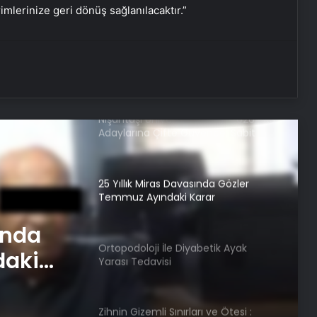
rimlerinize geri dönüş sağlanılacaktır.”
Yoncalı termal oteller
İzmir transfer
Nişantaşı Üniversitesi’nden 2026 YKS
Adaylarına Çifte Güvence: Sabit
Ücret ve Kesintisiz Burs
25 Yıllık Miras Davasında Gözler
Temmuz Ayındaki Karar
Duruşmasına Çevrildi
ında
Ortopodoloji İle Diyabetik Ayak
daki
Yarası Tedavisi
Zihnin Gizemli Sınırları ve Ötesi :