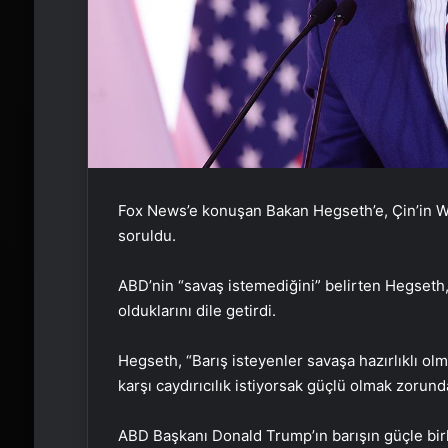
Fox News’e konuşan Bakan Hegseth’e, Çin’in Wa
soruldu.
ABD’nin “savaş istemediğini” belirten Hegseth, a
olduklarını dile getirdi.
Hegseth, “Barış isteyenler savaşa hazırlıklı olma
karşı caydırıcılık istiyorsak güçlü olmak zorunda
ABD Başkanı Donald Trump’ın barışın güçle birl