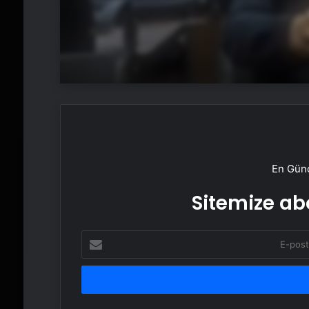
En Günc
Sitemize abo
E-
posta
adresinizi
girin