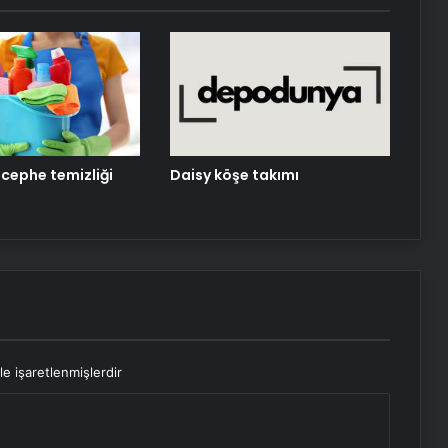
Serjoy : Dijital Medya Ajansı, Google
Reklam Ajansı, SEO Ajansı ve Web
Tasarım Ajansı
Daisy köşe takımı
 cephe temizliği
le işaretlenmişlerdir