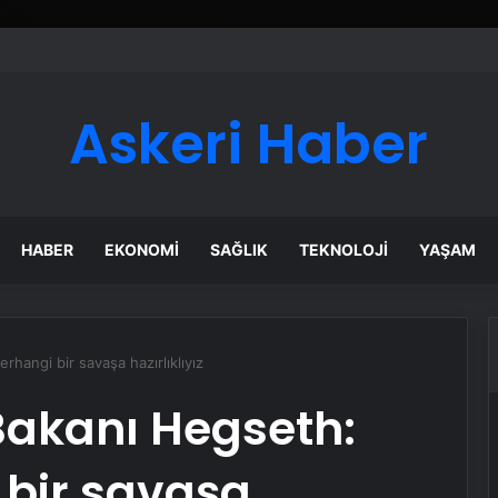
er Temmuz Ayındaki Karar Duruşmasına Çevrildi
Askeri Haber
HABER
EKONOMI
SAĞLIK
TEKNOLOJI
YAŞAM
hangi bir savaşa hazırlıklıyız
akanı Hegseth:
 bir savaşa