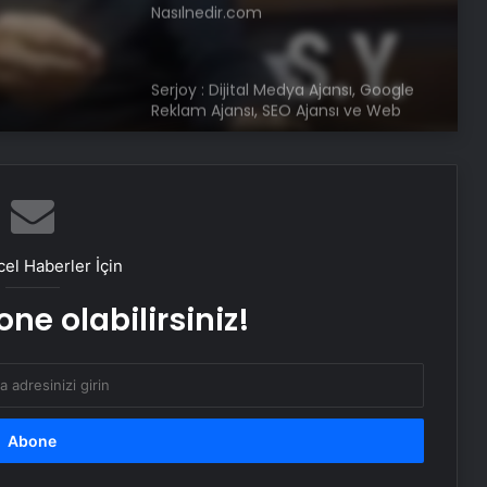
Nasılnedir.com
Serjoy : Dijital Medya Ajansı, Google
Reklam Ajansı, SEO Ajansı ve Web
Tasarım Ajansı
UETDS Nedir ? Uetds.com İle Akıllı
Dijital Taşımacılık Yazılımı
el Haberler İçin
Malatya Sigortacılığı ve En Uygun
Sigorta Çözümleri
ne olabilirsiniz!
Keçiören Halı Yıkama: Profesyonel
ve Güvenilir Hizmet
Yoncalı termal oteller