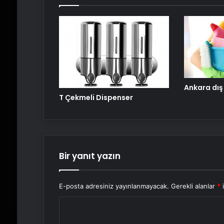
Ankara dış
T Çekmeli Dispenser
Bir yanıt yazın
E-posta adresiniz yayınlanmayacak.
Gerekli alanlar
*
i
Y
o