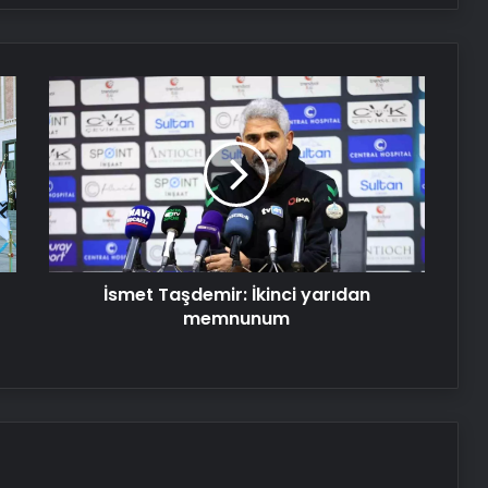
İzmir transfer
İsmet
Taşdemir:
İkinci
Nişantaşı Üniversitesi’nden 2026 YKS
yarıdan
Adaylarına Çifte Güvence: Sabit
memnunum
Ücret ve Kesintisiz Burs
25 Yıllık Miras Davasında Gözler
Temmuz Ayındaki Karar
Duruşmasına Çevrildi
İsmet Taşdemir: İkinci yarıdan
memnunum
Ortopodoloji İle Diyabetik Ayak
Yarası Tedavisi
Zihnin Gizemli Sınırları ve Ötesi :
Nasılnedir.com