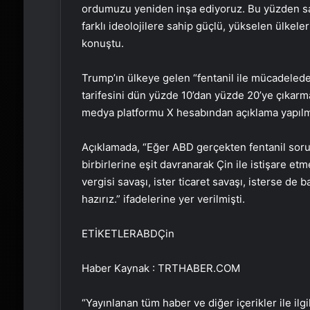
ordumuzu yeniden inşa ediyoruz. Bu yüzden sav
farklı ideolojilere sahip güçlü, yükselen ülkele
konuştu.
Trump’ın ülkeye gelen “fentanil ile mücadeledek
tarifesini dün yüzde 10’dan yüzde 20’ye çıkarm
medya platformu X hesabından açıklama yapılmı
Açıklamada, “Eğer ABD gerçekten fentanil sor
birbirlerine eşit davranarak Çin ile istişare et
vergisi savaşı, ister ticaret savaşı, isterse d
hazırız.” ifadelerine yer verilmişti.
ETİKETLERABDÇin
Haber Kaynak : TRTHABER.COM
“Yayınlanan tüm haber ve diğer içerikler ile ilgil