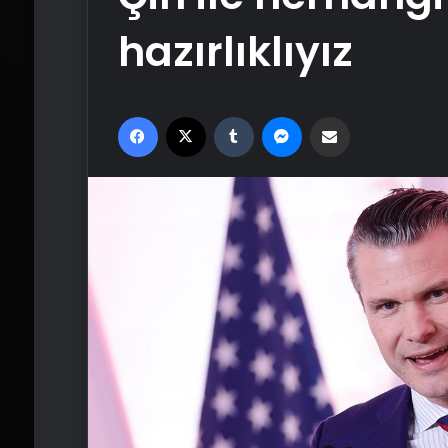
hazırlıklıyız
Facebook
X
Tumblr
Messenger
Email'den paylaş