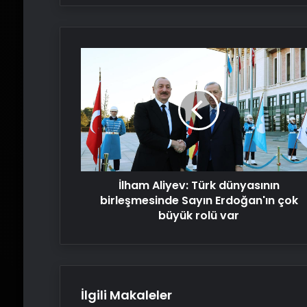
İlham
Aliyev:
Türk
dünyasının
birleşmesinde
Sayın
Erdoğan'ın
çok
büyük
İlham Aliyev: Türk dünyasının
rolü
var
birleşmesinde Sayın Erdoğan'ın çok
büyük rolü var
İlgili Makaleler