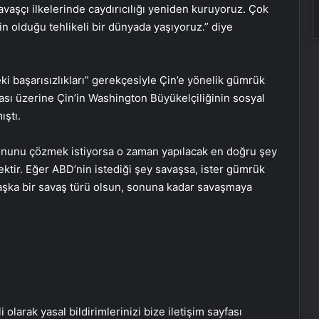
aşçı ilkelerinde caydırıcılığı yeniden kuruyoruz. Çok
rin olduğu tehlikeli bir dünyada yaşıyoruz.” diye
i başarısızlıkları” gerekçesiyle Çin’e yönelik gümrük
ası üzerine Çin’in Washington Büyükelçiliğinin sosyal
ştı.
UETDS Nedir ? Uetds.com İle Akıllı
ununu çözmek istiyorsa o zaman yapılacak en doğru şey
Dijital Taşımacılık Yazılımı
mektir. Eğer ABD’nin istediği şey savaşsa, ister gümrük
e başka bir savaş türü olsun, sonuna kadar savaşmaya
Malatya Sigortacılığı ve En Uygun
Sigorta Çözümleri
Keçiören Halı Yıkama: Profesyonel
ve Güvenilir Hizmet
i olarak yasal bildirimlerinizi bize iletişim sayfası