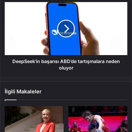
DeepSeek’in
başarısı
ABD’de
tartışmalara
neden
oluyor
DeepSeek’in başarısı ABD’de tartışmalara neden
oluyor
İlgili Makaleler