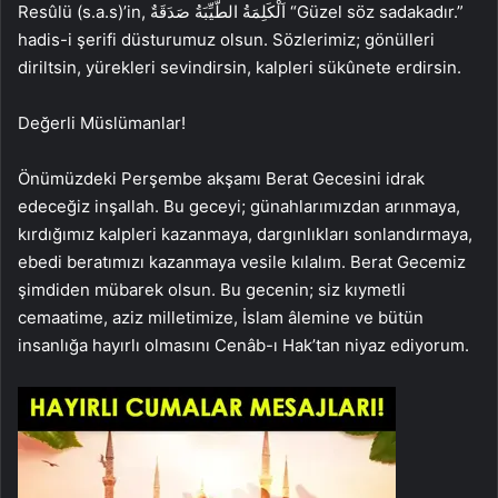
Resûlü (s.a.s)’in, اَلْكَلِمَةُ الطَّيِّبَةُ صَدَقَةٌ “Güzel söz sadakadır.”
hadis-i şerifi düsturumuz olsun. Sözlerimiz; gönülleri
diriltsin, yürekleri sevindirsin, kalpleri sükûnete erdirsin.
Değerli Müslümanlar!
Önümüzdeki Perşembe akşamı Berat Gecesini idrak
edeceğiz inşallah. Bu geceyi; günahlarımızdan arınmaya,
kırdığımız kalpleri kazanmaya, dargınlıkları sonlandırmaya,
ebedi beratımızı kazanmaya vesile kılalım. Berat Gecemiz
şimdiden mübarek olsun. Bu gecenin; siz kıymetli
cemaatime, aziz milletimize, İslam âlemine ve bütün
insanlığa hayırlı olmasını Cenâb-ı Hak’tan niyaz ediyorum.