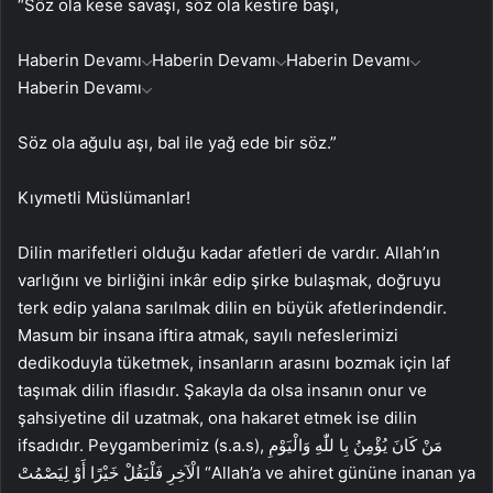
“Söz ola kese savaşı, söz ola kestire başı,
Haberin Devamı
Haberin Devamı
Haberin Devamı
Haberin Devamı
Söz ola ağulu aşı, bal ile yağ ede bir söz.”
Kıymetli Müslümanlar!
Dilin marifetleri olduğu kadar afetleri de vardır. Allah’ın
varlığını ve birliğini inkâr edip şirke bulaşmak, doğruyu
terk edip yalana sarılmak dilin en büyük afetlerindendir.
Masum bir insana iftira atmak, sayılı nefeslerimizi
dedikoduyla tüketmek, insanların arasını bozmak için laf
taşımak dilin iflasıdır. Şakayla da olsa insanın onur ve
şahsiyetine dil uzatmak, ona hakaret etmek ise dilin
ifsadıdır. Peygamberimiz (s.a.s), مَنْ كَانَ يُؤْمِنُ بِا للّٰهِ وَالْيَوْمِ
الْآخِرِ فَلْيَقُلْ خَيْرًا أَوْ لِيَصْمُتْ “Allah’a ve ahiret gününe inanan ya