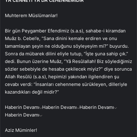
YA CENNETİ YA DA CEHENNEMİDİR
Muhterem Müslümanlar!
Bir gün Peygamber Efendimiz (s.a.s), sahabe-i kiramdan
Muâz b. Cebel’e, “Sana dinini kemale erdiren ve onu
tamamlayan şeyin ne olduğunu söyleyeyim mi?” buyurdu.
Sonra da mübarek dilini eliyle tutup, “İşte şuna sahip çık.”
dedi. Bunun üzerine Muâz, “Yâ Resûlallah! Biz söylediğimiz
sözler sebebiyle de hesaba çekilecek miyiz?” diye sorunca
Allah Resûlü (s.a.s), hepimizi yakından ilgilendiren şu
cevabı verdi: “İnsanları cehenneme sürükleyen, dilleriyle
kazandıkları değil midir?”
Haberin Devamı
Haberin Devamı
Haberin Devamı
Haberin Devamı
Aziz Müminler!