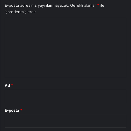
E-posta adresiniz yayınlanmayacak.
Gerekli alanlar
*
ile
işaretlenmişlerdir
Y
o
r
u
m
*
Ad
*
E-posta
*