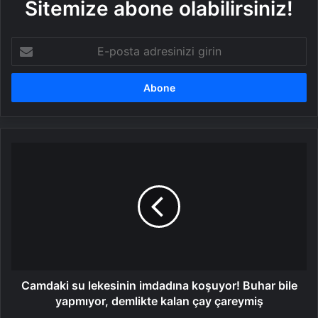
Sitemize abone olabilirsiniz!
E-
posta
adresinizi
girin
Camdaki
su
lekesinin
imdadına
koşuyor!
Buhar
bile
yapmıyor,
demlikte
kalan
Camdaki su lekesinin imdadına koşuyor! Buhar bile
çay
yapmıyor, demlikte kalan çay çareymiş
çareymiş