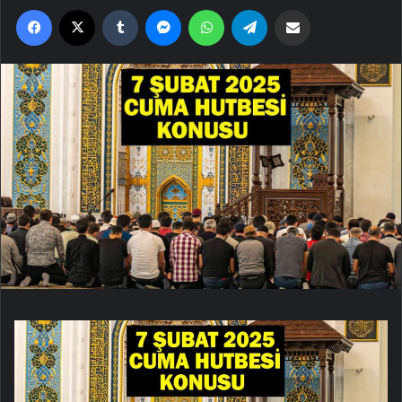
Facebook
X
Tumblr
Messenger
WhatsApp
Telegram
Email'den paylaş