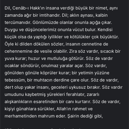
Dil, Cenâb-ı Hakk’ın insana verdiği büyük bir nimet, aynı
zamanda ağır bir imtihandır. Dil; aklın aynası, kalbin
tercümanıdır. Gönlümüzde olanlar onunla açığa çıkar.
Duygu ve düşüncelerimiz onunla vücut bulur. Kendisi
küçük olsa da yaptığı iyilikler ve kötülükler çok büyüktür.
Öyle ki dilden dökülen sözler, insanın cennetine de
cehennemine de vesile olabilir. Zira söz vardır, sıcacık bir
yuva kurar; huzur ve mutluluğa götürür. Söz de vardır
ocaklar söndürür, onulmaz yaralar açar. Söz vardır,
gönülden gönüle köprüler kurar; bir yetimin yüzüne
tebessüm, bir muhtacın derdine çare olur. Söz de vardır,
dert olup yakar insanı, geceleri uykusuz bırakır. Söz vardır
umudunu kaybetmiş yürekleri ferahlatır, zararlı
alışkanlıkların esaretinden bir canı kurtarır. Söz de vardır,
kişiyi günahlara sürükler, Allah’ın rahmet ve
merhametinden mahrum eder. Şairin dediği gibi,