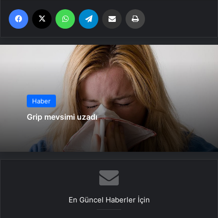
Facebook
X
WhatsApp
Telegram
Email'den paylaş
Yaz
Haber
Grip mevsimi uzadı
En Güncel Haberler İçin