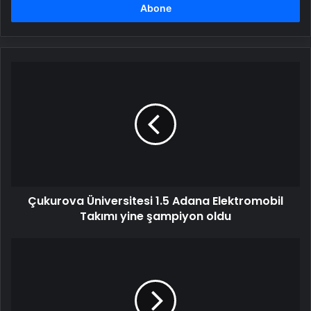
girin
Çukurova
Üniversitesi
1.5
Adana
Elektromobil
Takımı
yine
şampiyon
oldu
Çukurova Üniversitesi 1.5 Adana Elektromobil
Takımı yine şampiyon oldu
Çocuklar
için
'Bilim
Kuşağı
Atölyeleri'