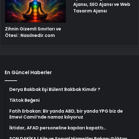
Ajansı, SEO Ajansı ve Web
Tasarım Ajansı
Zihnin Gizemli Sınırları ve
Ötesi : Nasılnedir.com
En Güncel Haberler
Derya Bakbak Eşi Bülent Bakbak Kimdir ?
Tiktok Beğeni
Fatih Erbakan: Bir yanda ABD, bir yanda YPG biz de
Emevi Camii’nde namaz kılıyoruz
İktidar, AFAD personeline kapıları kapattı…
SON DAKİKA | Aile ve Sosyal Hizmetler Bakanı Göktaş