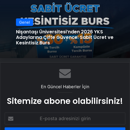
Genel
Nişantaşı Üniversitesi’nden 2026 YKS
Adaylarına Çifte Güvence: Sabit Ücret ve
Kesintisiz Burs
En Güncel Haberler İçin
Sitemize abone olabilirsiniz!
E-
posta
adresinizi