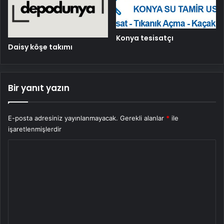
Konya tesisatçı
Daisy köşe takımı
Bir yanıt yazın
E-posta adresiniz yayınlanmayacak.
Gerekli alanlar
*
ile
işaretlenmişlerdir
Y
o
r
u
m
*