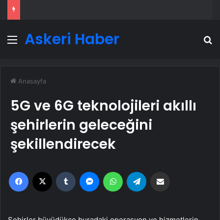
Askeri Haber
Menü
A
Anasayfa
5G ve 6G teknolojileri akıllı
şehirlerin geleceğini
şekillendirecek
Facebook
X
Tumblr
Messenger
WhatsApp
Telegram
Email'den paylaş
Şehirler büyüdükçe buradaki operasyon ve hizmetlerin